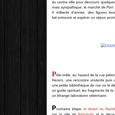
du centre ville pour découvrir quelque
mais sympathique, le
marché de Port 
4 milliards d'année, des figures lo
fait entrevoir et espérer un séjour prom
P
êle-mêle, au hasard de la rue piét
Herero, une rencontre virulente puis a
une petite bibliothèque de rue où le d
un guide spirituel, les fragments de l
un étrange laboratoire vétérinaire.
P
rochaine étape,
le désert du Nami
par la ville de
Rehoboth
et la décou