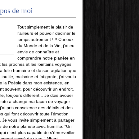
pos de moi
Tout simplement le plaisir de
l'ailleurs et pouvoir décliner le
temps autrement !!!! Curieux
du Monde et de la Vie, j'ai eu
envie de connaître et
comprendre notre planète en
t les proches et les lointains voyages.
la folie humaine et de son agitation que
 inutile, malsaine et fatigante, j'ai voulu
e la Poésie dans mon existence, en
t souvent, pour découvrir un endroit,
le, toujours différent... Je dois avouer
photo a changé ma façon de voyager
j'ai pris conscience des détails et des
es qui font découvrir toute l'émotion
u. Je vous invite simplement à partager
é de notre planète avec humilité. "Un
i n'est plus capable de s'émerveiller
uement cessé de vivre." Albert