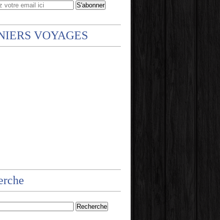
NIERS VOYAGES
erche