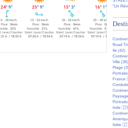
STREET 
"Un Rêve
Desti
Contine
Road Tr
Ile
(42)
Continen
Ville
(36
Plage
(3
Portraits
France 
Conduite
Continen
Paysag
Portraits
Inde 🇮
Continen
Amériqu
Italie 🇮