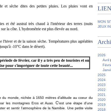
e et sèche dites des petites pluies. Les pluies vont en
LIEN
MON SI
es et été austral très chaud à l'intérieur des terres (nuits
JEUX I
 sur la côte. L'hydrométrie est plus élevée au nord.
Arch
de l'hiver et de la saison sèche. Températures plus agréables
(jusqu'à -10°C dans le désert).
2026
Avril
ériode de février, car il y a très peu de touristes et on
Févri
aise pour s'imprégner de toute cette beauté...
Janvi
2025
2024
2023
2022
2021
ale du monde, nichée à 1650 mètres d'altitude au coeur du
2020
C
par les montagnes Eros et Auas.
'est une étape d'une
2019
ter et sentir l'atmosphère de la Namibie. Une petite visite
2018