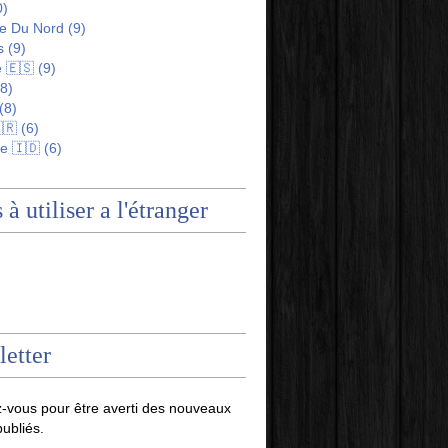
0)
e Du Nord
(9)
s
(9)
 🇪🇸
(9)
8)
(8)
🇷
(6)
e 🇮🇩
(6)
 à utiliser a l'étranger
etter
-vous pour être averti des nouveaux
publiés.