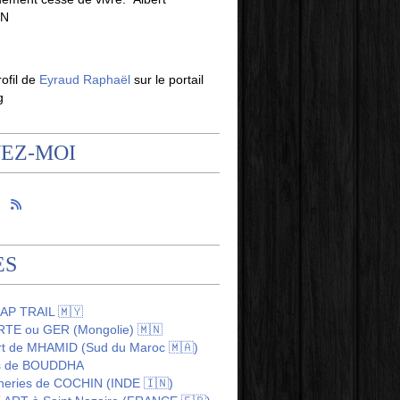
IN
rofil de
Eyraud Raphaël
sur le portail
g
VEZ-MOI
ES
AP TRAIL 🇲🇾
TE ou GER (Mongolie) 🇲🇳
rt de MHAMID (Sud du Maroc 🇲🇦)
us de BOUDDHA
heries de COCHIN (INDE 🇮🇳)