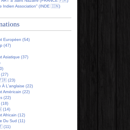
ART à Saint Nazaire (FRANCE 🇫🇷)
 Indien Association" (INDE 🇮🇳)
nations
nt Européen
(54)
ip
(47)
t Asiatique
(37)
)
0)
(27)
🇫🇷
(23)
 À L'anglaise
(22)
t Américain
(22)
es
(22)
(18)

(14)
t Africain
(12)
e Du Sud
(11)
🇹
(11)