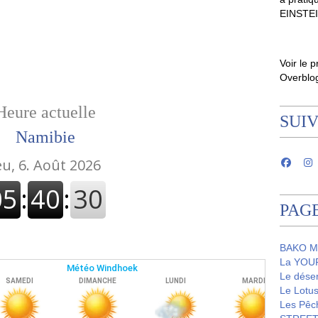
EINSTE
Voir le p
Overblo
Heure actuelle
SUI
Namibie
PAG
BAKO M
La YOUR
Le dése
Le Lot
Les Pêc