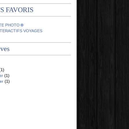
S FAVORIS
TE PHOTO 🌐
NTERACTIFS VOYAGES
ives
(1)
er
(1)
er
(1)