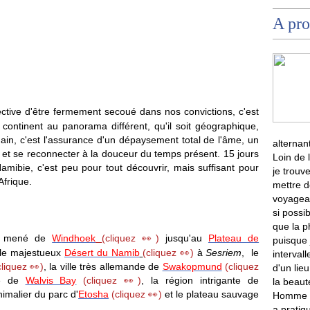
A pro
ective d'être fermement secoué dans nos convictions, c'est
continent au panorama différent, qu'il soit géographique,
umain, c'est l'assurance d'un dépaysement total de l'âme, un
alternan
 et se reconnecter à la douceur du temps présent. 15 jours
Loin de 
ibie, c'est peu pour tout découvrir, mais suffisant pour
je trouve
Afrique.
mettre d
voyagean
si possib
que la 
'a mené de
W
indhoek
(cliquez 👀)
jusqu'au
Plateau de
puisque 
 le majestueux
Désert du Namib
(cliquez 👀)
à
Sesriem
, le
intervall
cliquez 👀)
, la ville très allemande de
Swakopmund
(cliquez
d'un lie
re de
Walvis Bay
(cliquez 👀)
, la région intrigante de
la beaut
nimalier du parc d'
Etosha
(cliquez 👀)
et le plateau sauvage
Homme qu
a pratiq