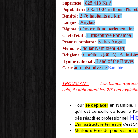
825 418 Km².
Superficie :
2 324 004 millions d'habit
Population :
2,76 habitants au km²
Densité :
Anglais
Langue :
démocratique parlementaire
Régime :
Hifikepunye Pohamba
Chef d'état :
Nahas Angula
Premier ministre :
dollar Namibien(Nad)
Monnaie :
Chrétiens (80 %) ; Animist
Religions :
Land of the Braves
Hymne national :
administrative de
Carte
Namibie
TROUBLANT.
.........Les blancs repré
cela, ils détiennent les 2/3 des exploitat
Pour
se déplacer
en Namibie, il
qu'il est conseillé de louer à l
Hi
très réactif et professionnel.
L'infrastructure terrestre
c'est 5
Meilleure Période pour visiter l