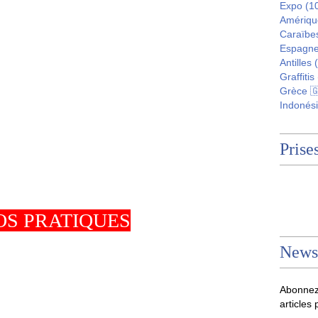
Expo
(1
Amériqu
Caraïbe
Espagne
Antilles
(
Graffitis
Grèce 
Indonési
Prises
OS PRATIQUES
Newsl
Abonnez
articles 