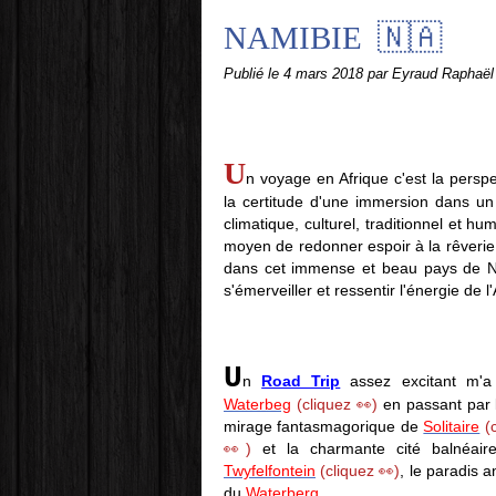
NAMIBIE 🇳🇦
Publié le
4 mars 2018
par Eyraud Raphaël
U
n voyage en Afrique c'est la persp
la certitude d'une immersion dans un 
climatique, culturel, traditionnel et h
moyen de redonner espoir à la rêverie
dans cet immense et beau pays de Nam
s'émerveiller et ressentir l'énergie de l'
U
n
Road Trip
assez excitant m
Waterbeg
(cliquez 👀)
en passant par
mirage fantasmagorique de
Solitaire
(
👀)
et la charmante cité balnéai
Twyfelfontein
(cliquez 👀)
, le paradis a
du
Waterberg
.