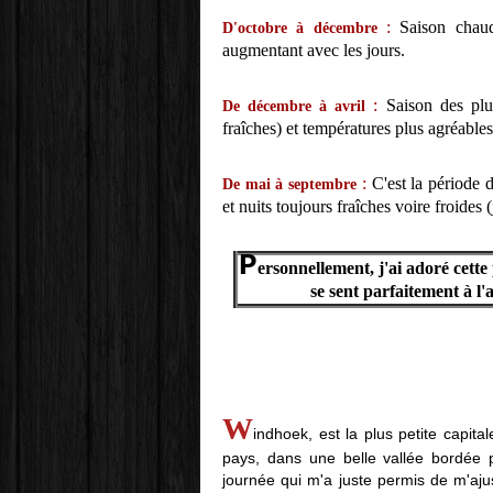
:
Saison chaud
D'octobre à décembre
augmentant avec les jours.
:
Saison des plui
De décembre à avril
fraîches) et températures plus agréables
:
C'est la période 
De mai à septembre
et nuits toujours fraîches voire froides 
P
ersonnellement, j'ai adoré cette p
se sent parfaitement à l'
W
indhoek, est la plus petite capit
pays, dans une belle vallée bordée 
journée qui m'a juste permis de m'ajus