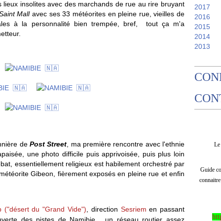
s lieux insolites avec des marchands de rue au rire bruyant
2017
Saint Mall
avec ses 33 météorites en pleine rue, vieilles de
2016
cales à la personnalité bien trempée, bref, tout ça m'a
2015
etteur.
2014
2013
CON
CON
onnière de
Post Street
, ma première rencontre avec l'ethnie
L
paisée, une photo difficile puis apprivoisée, puis plus loin
ébat, essentiellement religieux est habilement orchestré par
Guide com
a météorite Gibeon, fièrement exposés en pleine rue et enfin
connaitre
b ("désert du "G
rand Vide")
, direction
Sesriem
en passant
htt
verte des pistes de Namibie.....un réseau routier assez