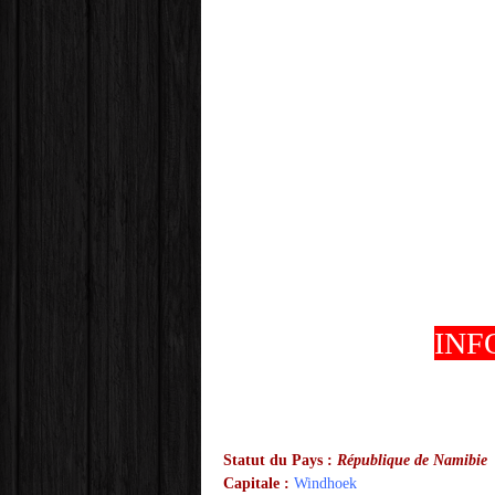
INF
Statut du Pays :
République de Namibie
Capitale :
Windhoek