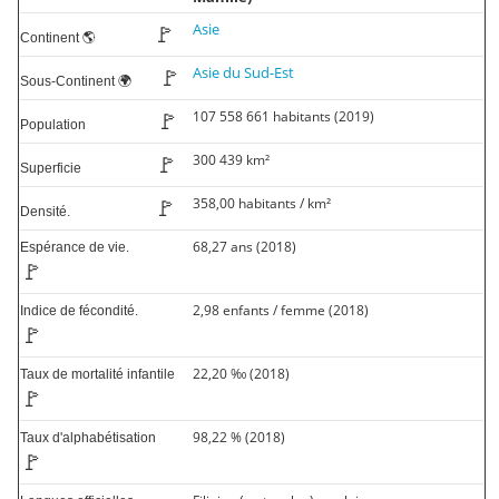
Asie
🚩
Continent 🌎
Asie du Sud-Est
🚩
Sous-Continent 🌍
107 558 661 habitants (2019)
🚩
Population
300 439 km²
🚩
Superficie
358,00 habitants / km²
🚩
Densité.
68,27 ans (2018)
Espérance de vie.
🚩
2,98 enfants / femme (2018)
Indice de fécondité.
🚩
22,20 ‰ (2018)
Taux de mortalité infantile
🚩
98,22 % (2018)
Taux d'alphabétisation
🚩