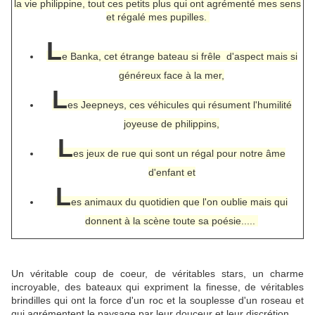
la vie philippine, tout ces petits plus qui ont agrémenté mes sens
et régalé mes pupilles.
L
e Banka, cet étrange bateau si frêle d'aspect mais si
généreux face à la mer,
L
es Jeepneys, ces véhicules qui résument l'humilité
joyeuse de philippins,
L
es jeux de rue qui sont un régal pour notre âme
d'enfant et
L
es animaux du quotidien que l'on oublie mais qui
donnent à la scène toute sa poésie.....
Un véritable coup de coeur, de véritables stars, un charme
incroyable, des bateaux qui expriment la finesse, de véritables
brindilles qui ont la force d'un roc et la souplesse d'un roseau et
qui agrémentent le paysage par leur douceur et leur discrétion.