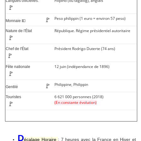
Filipino (ou tagalog), anglais
Langues officielles.
🚩
Peso philippin (1 euro = environ 57 peso)
🚩
Monnaie 💵
République. Régime présidentiel autoritaire
Nature de l'État
🚩
Président Rodrigo Duterte (74 ans)
Chef de l'État
🚩
12 juin (indépendance de 1896)
Fête nationale
🚩
Philippine, Philippin
🚩
Gentilé
6 621 000 personnes (2018)
Touristes
(En constante évolution)
🚩
D
écalage Horaire
:
7 heures avec la France en Hiver et