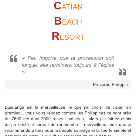
C
ATIAN
B
EACH
R
ESORT
« Peu importe que la procession soit
longue, elle terminera toujours à l’église
»
Proverbe Philippin
Busuanga est la merveilleuse ile que j'ai choisi de visiter en
premier.....vous vous rendez compte les Philippines ce sont près
de 7600 iles dont 2000 restent habitées....alors j ai fait ce choix
de proximité et surtout de renommée.....merveilleux choix que je
recommande à tous pour la beauté sauvage et la liberté simple et
naturelle de cette ile qui vit au soubresauts de la nature.....