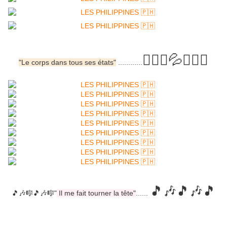
🧜🏼‍♀️💦🧜🏾‍♂️
"Le corps dans tous ses états"
............
🎵🎶🎵🎶🎵
🎵🎶🎼🎵🎶🎼"
Il me fait tourner la tête"
......