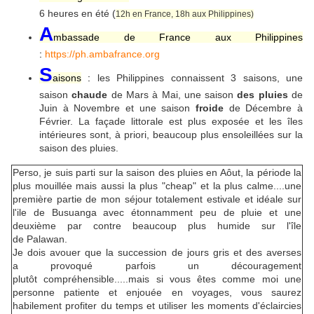
6 heures en été (
12h en France, 18h aux Philippines)
A
mbassade de France aux Philippines
:
https://ph.ambafrance.org
S
aisons
:
les Philippines connaissent 3 saisons, une
saison
chaude
de Mars à Mai, une saison
des pluies
de
Juin à Novembre et une saison
froide
de Décembre à
Février. La façade littorale est plus exposée et les îles
intérieures sont, à priori, beaucoup plus ensoleillées sur la
saison des pluies.
Perso, je suis parti sur la saison des pluies en Aôut, la période la
plus mouillée mais aussi la plus "cheap" et la plus calme....une
première partie de mon séjour totalement estivale et idéale sur
l'ile de Busuanga avec étonnamment peu de pluie et une
deuxième par contre beaucoup plus humide sur l'île
de Palawan.
Je dois avouer que la succession de jours gris et des averses
a provoqué parfois un découragement
plutôt compréhensible.....mais si vous êtes comme moi une
personne patiente et enjouée en voyages, vous saurez
habilement profiter du temps et utiliser les moments d'éclaircies