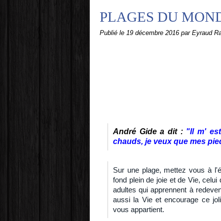
PLAGES DU MOND
Publié le
19 décembre 2016
par Eyraud R
André Gide a dit :
"
Il m' es
chauds, je veux que mes pied
Sur une plage, mettez vous à l'é
fond plein de joie et de Vie, celui
adultes qui apprennent à redeveni
aussi la Vie et encourage ce joli
vous appartient.