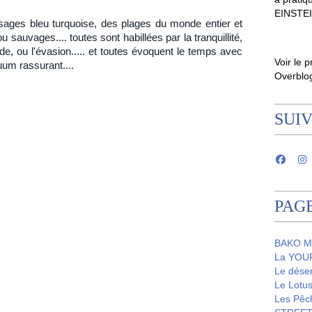
EINSTE
sages bleu turquoise, des plages du monde entier et
u sauvages.... toutes sont habillées par la tranquillité,
tude, ou l'évasion..... et toutes évoquent le temps avec
Voir le p
uum rassurant....
Overblo
SUI
PAG
BAKO M
La YOUR
Le dése
Le Lot
Les Pêc