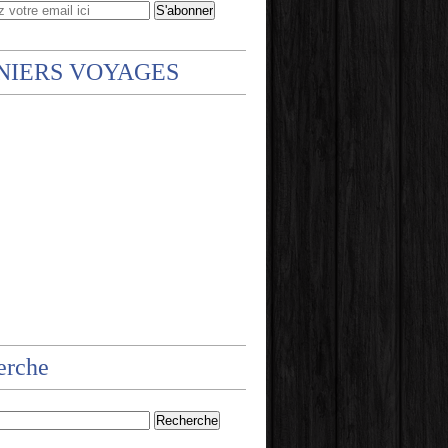
NIERS VOYAGES
erche