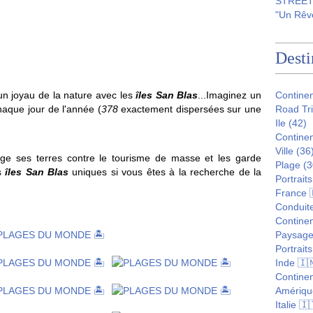
STREET 
"Un Rêve
Desti
t un joyau de la nature avec les
îles San Blas
...Imaginez un
Contine
haque jour de l'année (
378
exactement dispersées sur une
Road Tr
Ile
(42)
Continen
Ville
(36
ge ses terres contre le tourisme de masse et les garde
Plage
(3
es
îles San Blas
uniques si vous êtes à la recherche de la
Portraits
France 
Conduite
Continen
Paysag
Portraits
Inde 🇮
Continen
Amériqu
Italie 🇮