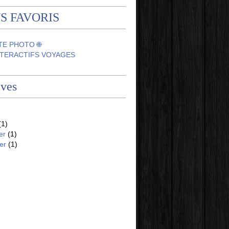
S FAVORIS
TE PHOTO 🌐
NTERACTIFS VOYAGES
ives
(1)
er
(1)
er
(1)