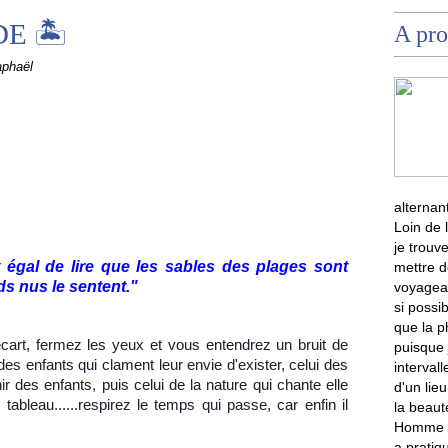
E 🏝
A pro
aphaël
alternan
Loin de 
je trouve
t égal de lire que les sables des plages sont
mettre d
s nus le sentent.
"
voyagean
si possib
que la 
cart, fermez les yeux et vous entendrez un bruit de
puisque 
 des enfants qui clament leur envie d'exister, celui des
intervall
r des enfants, puis celui de la nature qui chante elle
d'un lie
 tableau......respirez le temps qui passe, car enfin il
la beaut
Homme qu
a pratiq