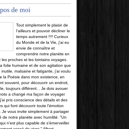
pos de moi
Tout simplement le plaisir de
l'ailleurs et pouvoir décliner le
temps autrement !!!! Curieux
du Monde et de la Vie, j'ai eu
envie de connaître et
comprendre notre planète en
t les proches et les lointains voyages.
la folie humaine et de son agitation que
 inutile, malsaine et fatigante, j'ai voulu
e la Poésie dans mon existence, en
t souvent, pour découvrir un endroit,
le, toujours différent... Je dois avouer
photo a changé ma façon de voyager
j'ai pris conscience des détails et des
es qui font découvrir toute l'émotion
u. Je vous invite simplement à partager
é de notre planète avec humilité. "Un
i n'est plus capable de s'émerveiller
uement cessé de vivre." Albert