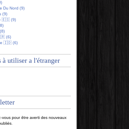
0)
e Du Nord
(9)
s
(9)
 🇪🇸
(9)
8)
(8)
🇷
(6)
e 🇮🇩
(6)
 à utiliser a l'étranger
etter
-vous pour être averti des nouveaux
publiés.