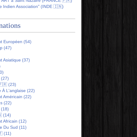
ART à Saint Nazaire (FRANCE 🇫🇷)
 Indien Association" (INDE 🇮🇳)
nations
nt Européen
(54)
ip
(47)
t Asiatique
(37)
)
0)
(27)
🇫🇷
(23)
 À L'anglaise
(22)
t Américain
(22)
es
(22)
(18)

(14)
t Africain
(12)
e Du Sud
(11)
🇹
(11)