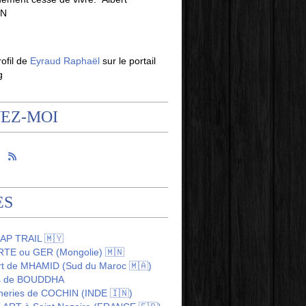
IN
rofil de
Eyraud Raphaël
sur le portail
g
VEZ-MOI
ES
AP TRAIL 🇲🇾
TE ou GER (Mongolie) 🇲🇳
rt de MHAMID (Sud du Maroc 🇲🇦)
us de BOUDDHA
heries de COCHIN (INDE 🇮🇳)