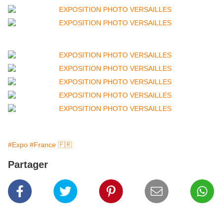
#Expo
#France 🇫🇷
Partager