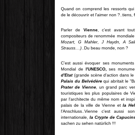
Quand on comprend les ressorts qui p
de le découvrir et l'aimer non ?..tiens,
Parler de
Vienne
, c'est avant to
compositeurs de renommée mondiale q
Mozart, G Mahler, J Haydn, A Sali
Strauss....)
..Du beau monde, non ?
C'est aussi évoquer ses monuments c
Mondial de
l'UNESCO,
ses monumen
d'Etat
(grande scène d'action dans le
Palais du Belvédère
qui abritait le "
Prater de Vienne
,
un grand parc ver
touristiques les plus populaires de V
par l'architecte du même nom et inspi
palais de la ville de Vienne et
la He
l'Anschluss..Vienne c'est aussi s
internationale,
la Crypte de Capuci
sachen zu sehen natürlich !!!