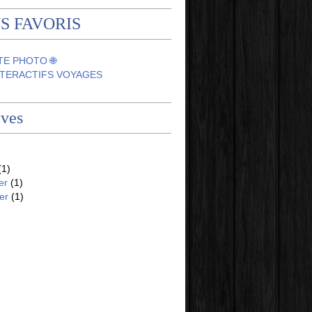
S FAVORIS
TE PHOTO 🌐
NTERACTIFS VOYAGES
ives
(1)
er
(1)
er
(1)