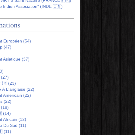
ART à Saint Nazaire (FRANCE 🇫🇷)
 Indien Association" (INDE 🇮🇳)
nations
nt Européen
(54)
ip
(47)
t Asiatique
(37)
)
0)
(27)
🇫🇷
(23)
 À L'anglaise
(22)
t Américain
(22)
es
(22)
(18)

(14)
t Africain
(12)
e Du Sud
(11)
🇹
(11)