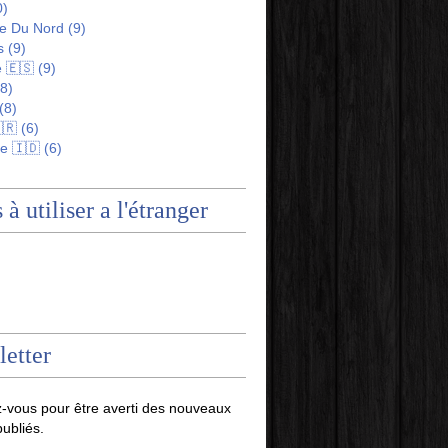
0)
e Du Nord
(9)
s
(9)
 🇪🇸
(9)
8)
(8)
🇷
(6)
e 🇮🇩
(6)
 à utiliser a l'étranger
etter
-vous pour être averti des nouveaux
publiés.