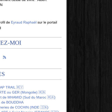
IN
rofil de
Eyraud Raphaël
sur le portail
g
VEZ-MOI
ES
AP TRAIL 🇲🇾
TE ou GER (Mongolie) 🇲🇳
rt de MHAMID (Sud du Maroc 🇲🇦)
us de BOUDDHA
heries de COCHIN (INDE 🇮🇳)