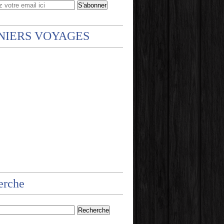
NIERS VOYAGES
erche