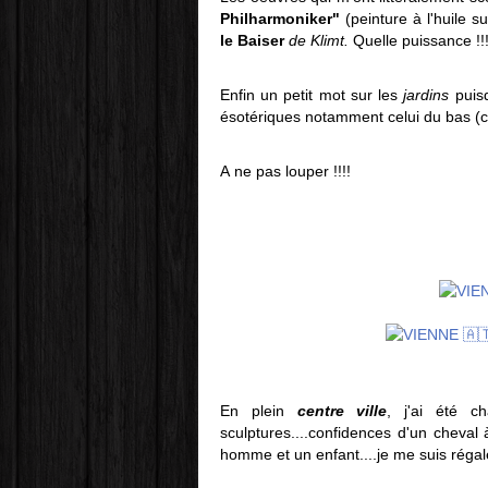
Philharmoniker"
(peinture à l'huile 
le Baiser
de Klimt.
Quelle puissance !!!
Enfin un petit mot sur les
jardins
puisq
ésotériques notamment celui du bas (cf
A ne pas louper !!!!
En plein
centre ville
, j'ai été 
sculptures....confidences d'un cheval
homme et un enfant....je me suis régalé