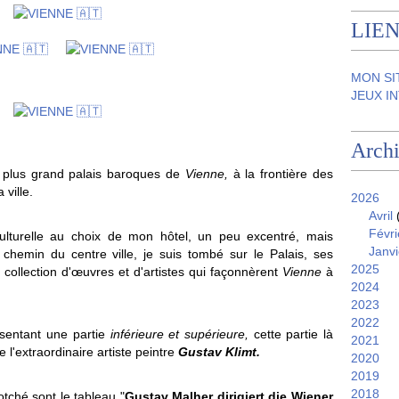
LIEN
MON SI
JEUX I
Arch
 plus grand palais baroques de
Vienne,
à la frontière des
 ville.
2026
Avril
Févri
ulturelle au choix de mon hôtel, un peu excentré, mais
Janvi
 chemin du centre ville, je suis tombé sur le Palais, ses
2025
collection d'
œuvres et d'artistes qui façonnèrent
Vienne
à
2024
2023
2022
ésentant une partie
inférieure et supérieure,
cette partie là
2021
 l'extraordinaire artiste peintre
Gustav Klimt.
2020
2019
2018
otché sont le tableau "
Gustav Malher dirigiert die Wiener