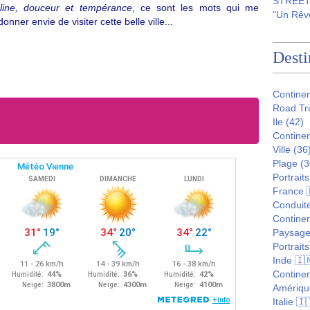
STREET 
cipline, douceur et tempérance
, ce sont les mots qui me
"Un Rêve
onner envie de visiter cette belle ville...
Desti
Contine
Road Tr
Ile
(42)
Continen
Ville
(36
Plage
(3
Portraits
France 
Conduite
Continen
Paysag
Portraits
Inde 🇮
Continen
Amériqu
Italie 🇮