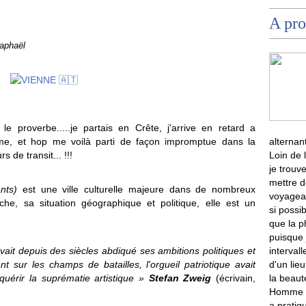
A pro
aphaël
le proverbe.....je partais en Crête, j'arrive en retard a
sume, et hop me voilà parti de façon impromptue dans la
alternan
 de transit... !!!
Loin de 
je trouve
mettre d
nts)
est une ville culturelle majeure dans de nombreux
voyagean
iche, sa situation géographique et politique, elle est un
si possib
que la 
puisque 
it depuis des siècles abdiqué ses ambitions politiques et
intervall
t sur les champs de batailles, l'orgueil patriotique avait
d'un lie
uérir la suprématie artistique »
Stefan Zweig
(écrivain,
la beaut
Homme qu
a pratiq