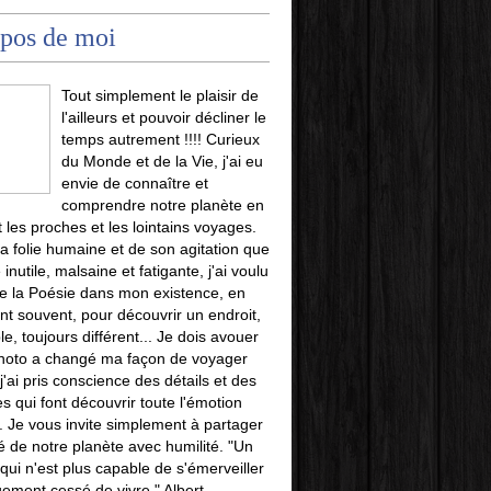
pos de moi
Tout simplement le plaisir de
l'ailleurs et pouvoir décliner le
temps autrement !!!! Curieux
du Monde et de la Vie, j'ai eu
envie de connaître et
comprendre notre planète en
t les proches et les lointains voyages.
la folie humaine et de son agitation que
 inutile, malsaine et fatigante, j'ai voulu
e la Poésie dans mon existence, en
t souvent, pour découvrir un endroit,
le, toujours différent... Je dois avouer
photo a changé ma façon de voyager
j'ai pris conscience des détails et des
es qui font découvrir toute l'émotion
u. Je vous invite simplement à partager
é de notre planète avec humilité. "Un
i n'est plus capable de s'émerveiller
uement cessé de vivre." Albert