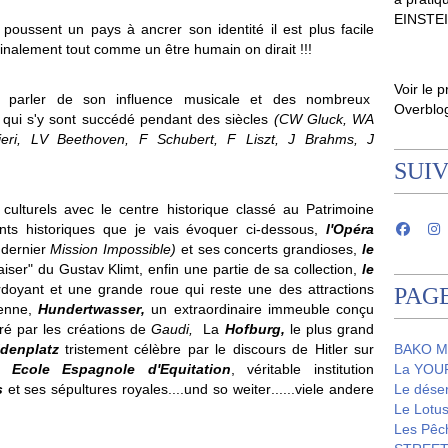
EINSTE
oussent un pays à ancrer son identité il est plus facile
 finalement tout comme un être humain on dirait !!!
Voir le p
ut parler de son influence musicale et des nombreux
Overblo
ui s'y sont succédé pendant des siècles
(CW Gluck, WA
eri, LV Beethoven, F Schubert, F Liszt, J Brahms, J
SUI
ulturels avec le centre historique classé au Patrimoine
ts historiques que je vais évoquer ci-dessous,
l'Opéra
 dernier
Mission Impossible)
et ses concerts grandioses,
le
Baiser" du Gustav Klimt, enfin une partie de sa collection,
le
doyant et une grande roue qui reste une des attractions
PAG
ienne,
Hundertwasser,
un extraordinaire immeuble conçu
ré par les créations de
Gaudi,
La
Hofburg,
le plus grand
ldenplatz
tristement célèbre par le discours de Hitler sur
BAKO M
on
Ecole Espagnole d'Equitation
, véritable institution
La YOUR
ns
et ses sépultures royales....und so weiter......viele andere
Le dése
Le Lot
Les Pêc